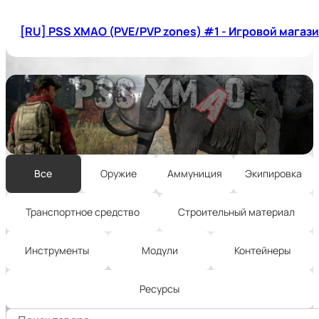
[RU] PSS XMAO (PVE/PVP zones) #1 - Игровой магаз
Все
Оружие
Аммуниция
Экипировка
Транспортное средство
Строительный материал
Инструменты
Модули
Контейнеры
Ресурсы