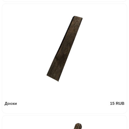
185 RUB
AUR A1
157.25 RUB
-15%