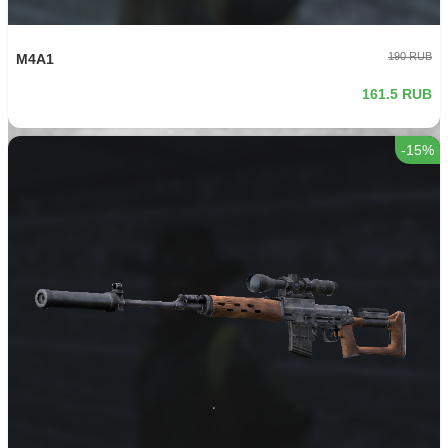
850 RUB
Gelenvagen
722.5 RUB
-15%