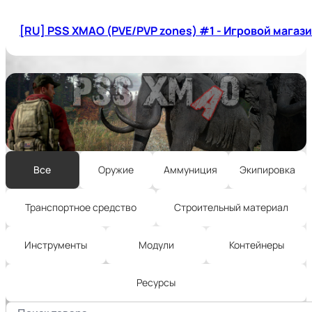
[RU] PSS XMAO (PVE/PVP zones) #1 - Игровой магаз
Все
Оружие
Аммуниция
Экипировка
Транспортное средство
Строительный материал
Инструменты
Модули
Контейнеры
Ресурсы