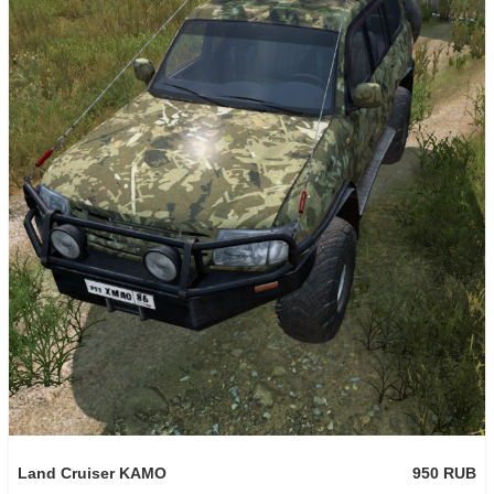
-15%
750 RUB
AMG G65