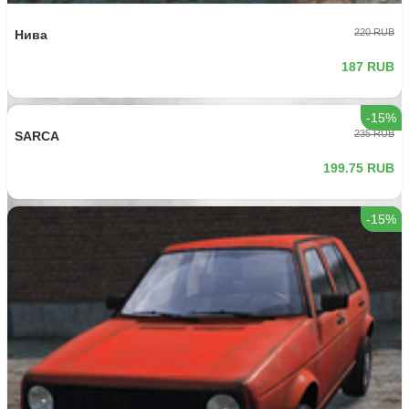
370 RUB
SVD-M
314.5 RUB
-15%
225 RUB
AK101