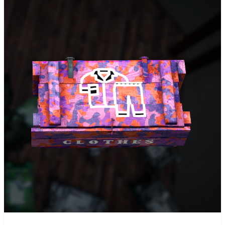
Land Cruiser KAMO
950 RUB
-15%
530 RUB
M249
450.5 RUB
-15%