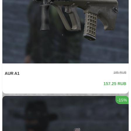
220 RUB
Нива
187 RUB
-15%
235 RUB
SARCA
199.75 RUB