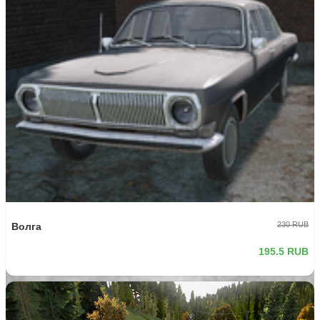
-15%
310 RUB
LAR