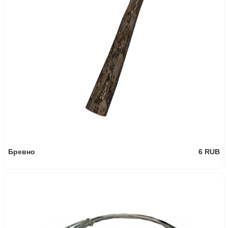
195 RUB
AUR AX
165.75 RUB
-15%